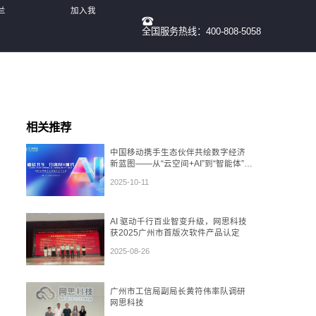
兰
加入我
全国服务热线：400-808-5058
们
相关推荐
中国移动携手生态伙伴共绘数字经济
新蓝图——从“云空间+AI”到“智能体”，
再到“数盾”可信流通
2025-10-11
AI 驱动千行百业智变升级，网思科技
获2025广州市首版次软件产品认定
2025-08-26
广州市工信局副局长黄符伟率队调研
网思科技