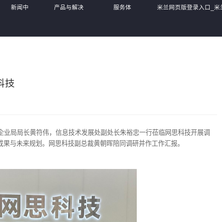
新闻中
产品与解决
服务体
米兰网页版登录入口_米
心
方案
系
MiLan(中国),
科技
小企业局局长黄符伟，信息技术发展处副处长朱裕忠一行莅临网思科技开展调
成果与未来规划。网思科技副总裁黄朝晖陪同调研并作工作汇报。