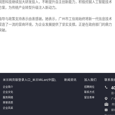
网思科技继续加大研发投入，不断提升自主创新能力，积极挖掘人工智能技术
方案，为传统产业转型升级注入新动力。
指导与政策支持表示由衷感谢。她表示，广州市工信局始终将新一代信息技术
营造了一流的营商环境，为企业发展提供了坚实支撑。正是在政府部门的鼎力
突破。
米兰网页版登录入口_米兰MiLan(中国),
新闻资讯
加入我们
联系我
企业简介
招聘岗位
4
企业文化
联系方式
周一
服务网络
留言表单
广
荣誉资质
商务
企业风采
媒体