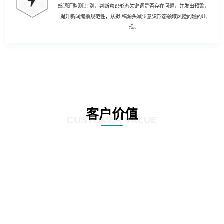
感词汇监测识 别，判断意识形态关键词是否存在问题，并发出预警，
提升新闻编撰规范性，从拟 稿源头减少意识形态领域风险问题的出
现。
客户价值
CUSTOMER VALUE
01
强化风险控制：AI智慧风控技术能够通过对新闻公文内容的深度分析和挖掘，
发现潜在的风险点，如敏感信息泄露、政策误读等。通过及时预警和提醒，帮
助客户规避潜在风险，确保新闻公文的准确性和合规性。