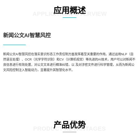
应用概述
APPLICATION OVERVIEW
新闻公文AI智慧风控
新闻公文AI智慧风控在落实意识形态工作责任制方面发挥着至关重要的作用。通过运用NLP（自
然语言处理）、OCR（光学字符识别）和CV（计算机视觉）等先进的AI技术，用户可以对新闻不
良信息进行有效处置，对公文文本进行精准纠错，以 及对涉密文件进行科学管理，从而为新闻公
文风险控制注入智能动力，显著提升其智慧化水平。
产品优势
PRODUCT ADVANTAGES