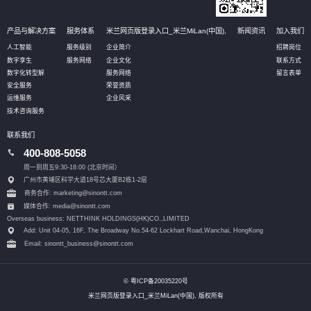
产品与解决方案
服务体系
米兰网页版登录入口_米兰MiLan(中国),
新闻资讯
加入我们
人工智能
服务级别
企业简介
招聘岗位
数字孪生
服务网络
企业文化
联系方式
数字化转型解
服务网络
留言表单
安全服务
荣誉资质
运维服务
企业风采
技术咨询服务
联系我们
400-808-5058
周一到周五9:30-18:00 (北京时间）
广州市黄埔区科学大道18号芯大厦B2栋1-2层
商务合作: marketing@sinontt.com
媒体合作: media@sinontt.com
Overseas business: NETTHINK HOLDINGS(HK)CO.,LIMITED
Add: Unit 04-05, 16F, The Broadway No.54-62 Lockhart Road,
Wanchai, HongKong
Email: sinontt_business@sinontt.com
© 粤ICP备20035220号
米兰网页版登录入口_米兰MiLan(中国), 版权所有