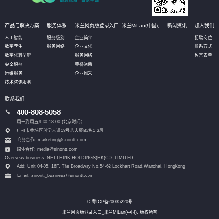
产品与解决方案
服务体系
米兰网页版登录入口_米兰MiLan(中国),
新闻资讯
加入我们
人工智能
服务级别
企业简介
招聘岗位
数字孪生
服务网络
企业文化
联系方式
数字化转型解
服务网络
留言表单
安全服务
荣誉资质
运维服务
企业风采
技术咨询服务
联系我们
400-808-5058
周一到周五9:30-18:00 (北京时间）
广州市黄埔区科学大道18号芯大厦B2栋1-2层
商务合作: marketing@sinontt.com
媒体合作: media@sinontt.com
Overseas business: NETTHINK HOLDINGS(HK)CO.,LIMITED
Add: Unit 04-05, 16F, The Broadway No.54-62 Lockhart Road,
Wanchai, HongKong
Email: sinontt_business@sinontt.com
© 粤ICP备20035220号
米兰网页版登录入口_米兰MiLan(中国), 版权所有