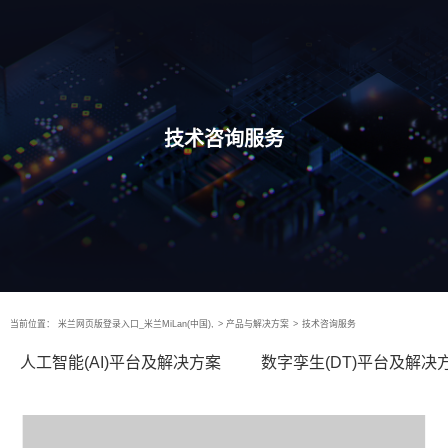
技术咨询服务
当前位置：
米兰网页版登录入口_米兰MiLan(中国),
>
产品与解决方案
>
技术咨询服务
人工智能(AI)平台及解决方案
数字孪生(DT)平台及解决