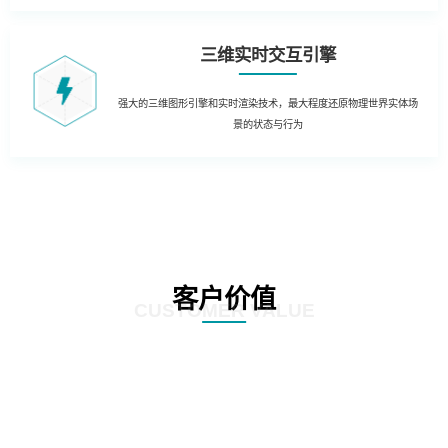
三维实时交互引擎
强大的三维图形引擎和实时渲染技术，最大程度还原物理世界实体场
景的状态与行为
客户价值
CUSTOMER VALUE
01
生产制造管理：结合实时生产数据，在3D场景中实时获知生产运营的KPI数据
和状态。同时当出现异常时，对各类报警信息进行处理和自动报警，定位到3D
场景，及时获知运行风险，通过3D动态方式进行故障处理和远程干预。