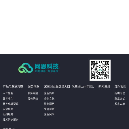
02
管理运营决策：通过真实场景与数据的完美融合和实时呈现，真实再现实际的
生产状态，有助于管理者更高效直观的获知数据，并作出相应决策，甚至可以
对决策进行模拟推演，以达到最优化决策的目的。
03
设备资产管理：通过物联网数据的采集，实时获知设备资产状态信息和健康状
况。无需到现场即可实现资产的有效维护；同时还可定义相应的管理阈值，系
统自动预警，对设备进行预测性维护，选择性保养和更换，大幅降低设备资产
维护成本。
产品与解决方案
服务体系
米兰网页版登录入口_米兰MiLan(中国),
新闻资讯
加入我们
人工智能
服务级别
企业简介
招聘岗位
数字孪生
服务网络
企业文化
联系方式
数字化转型解
服务网络
留言表单
安全服务
荣誉资质
运维服务
企业风采
技术咨询服务