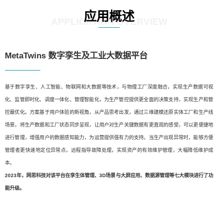
应用概述
APPLICATION OVERVIEW
MetaTwins 数字孪生及工业大数据平台
基于数字孪生、人工智能、物联网和大数据等技术，与物理工厂深度融合，实现生产数据可视
化、监管即时化、调度一体化、管理智能化，为生产管控提供更全面的决策支持，实现生产和管
控最优化。方案基于用户体验的新视角，从产品思考出发，通过三维建模还原实体工厂和生产线
场景，将生产数据和工厂状态同步呈现，让用户对生产关键数据有更直观的感受，可以更便捷地
进行管理，增强用户的数据感知能力，为运营提供强有力的支持。当生产出现异常时，能够方便
管理者更快速地定位异常点，远程指导故障处理，实现资产的有效维护管理，大幅降低维护成
本。
2023年，网思科技对该平台在孪生体管理、3D场景与大屏应用、数据源管理等七大模块进行了功
能升级。