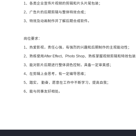
1、各类企业宣传片视频的剪辑和片头片尾包装；
2、广告片的后期剪辑与整体特效合成；
3、特效及动画制作并了解后期合成软件。
岗位要求：
1、热爱影视，责任心强，有强烈的兴趣和后期制作的主观能动性；
2、熟练使用After Effect、Photo Shop、熟练掌握视频剪辑和特效包
3、能对影片后期进行整体调色控制，具备一定审美感；
4、在剪辑上会思考，有一定编导思维；
5、踏实， 勤奋，愿意在工作中不断学习，提高自我；
6、能与同事友好相处。