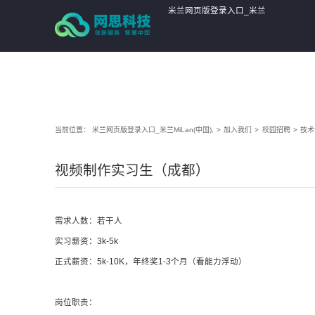
米兰网页版登录入口_米兰
MiLan(中国),
当前位置：
米兰网页版登录入口_米兰MiLan(中国),
>
加入我们
>
校园招聘
>
技术
视频制作实习生（成都）
需求人数：若干人
实习薪资：3k-5k
正式薪资：5k-10K，年终奖1-3个月（看能力浮动）
岗位职责：