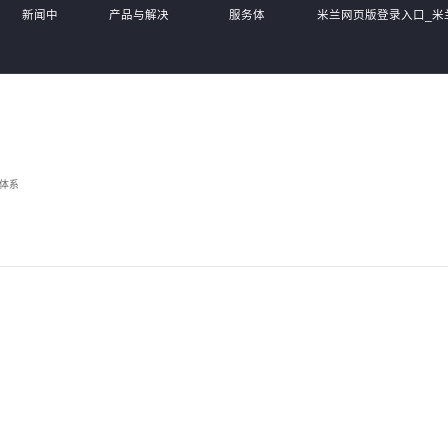
新闻中
产品与解决
服务体
米兰网页版登录入口_米
心
方案
系
MiLan(中国),
体系